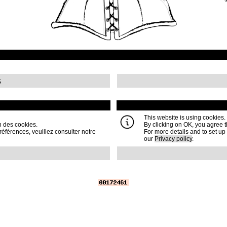
s
This website is using cookies.
on des cookies.
By clicking on OK, you agree t
références, veuillez consulter notre
For more details and to set u
our
Privacy policy
.